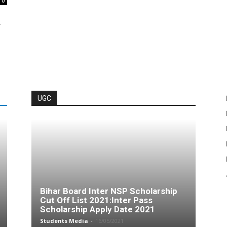
0
र
UGC
Bihar Board Inter NSP Scholarship
Cut Off List 2021:Inter Pass
Scholarship Apply Date 2021
Students Media
-
16/05/2021