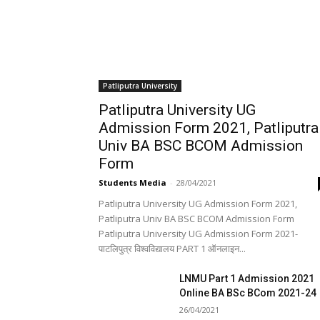
Patliputra University
Patliputra University UG
Admission Form 2021, Patliputra
Univ BA BSC BCOM Admission
Form
Students Media
-
28/04/2021
Patliputra University UG Admission Form 2021,
Patliputra Univ BA BSC BCOM Admission Form
Patliputra University UG Admission Form 2021-
पाटलिपुत्र विश्वविद्यालय PART 1 ऑनलाइन...
LNMU Part 1 Admission 2021
Online BA BSc BCom 2021-24
26/04/2021