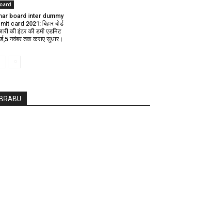
oard
har board inter dummy
mit card 2021: बिहार बोर्ड
 जारी की इंटर की डमी एडमिट
र्ड,5 नवंबर तक कराए सुधार।
BRABU