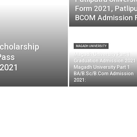
Form 2021, Patlip
BCOM Admission 
Scholarship
MAGADH UNIVERSITY
Magadh University Part 1
Pass
Graduation Admission 2021 
 2021
Magadh University Part 1
BA/B.Sc/B.Com Admission
2021: