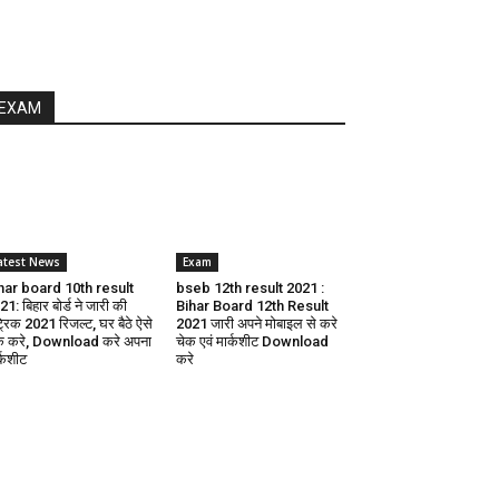
EXAM
atest News
Exam
har board 10th result
bseb 12th result 2021 :
1: बिहार बोर्ड ने जारी की
Bihar Board 12th Result
ट्रिक 2021 रिजल्ट, घर बैठे ऐसे
2021 जारी अपने मोबाइल से करे
क करे, Download करे अपना
चेक एवं मार्कशीट Download
र्कशीट
करे