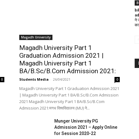
B
bi
ad
ने
का
Magadh University
Magadh University Part 1
Graduation Admission 2021 |
Magadh University Part 1
BA/B.Sc/B.Com Admission 2021:
Students Media
-
26/04/2021
0
0
Magadh University Part 1 Graduation Admission 2021
| Magadh University Part 1 BA/B.Sc/B.Com Admission
2021 Magadh University Part 1 BA/B.Sc/B.Com
Admission 2021:मगध विश्वविद्यालय (MU) ने...
Munger University PG
Admission 2021 – Apply Online
for Session 2020-22