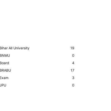
Bihar All University
19
BNMU
0
Board
4
BRABU
17
Exam
3
JPU
0