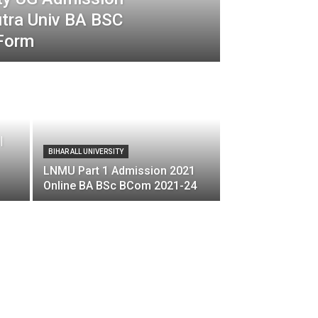
utra Univ BA BSC
Form
|
BIHAR ALL UNIVERSITY
LNMU Part 1 Admission 2021
Online BA BSc BCom 2021-24