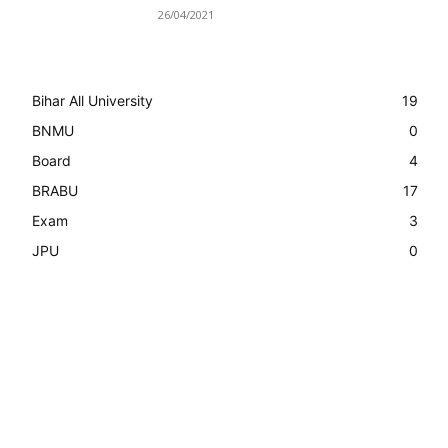
26/04/2021
Bihar All University
19
BNMU
0
Board
4
BRABU
17
Exam
3
JPU
0