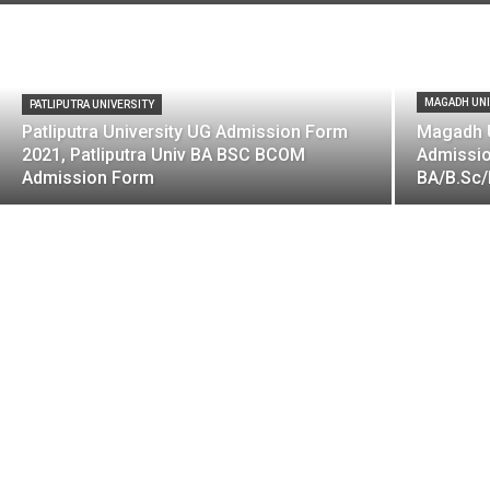
MAGADH UNI
PATLIPUTRA UNIVERSITY
Patliputra University UG Admission Form
Magadh U
2021, Patliputra Univ BA BSC BCOM
Admissio
Admission Form
BA/B.Sc/