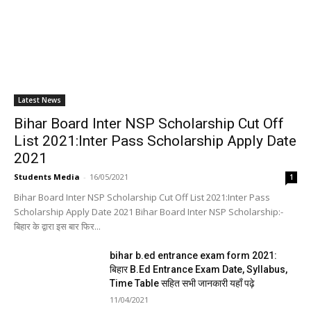
Latest News
Bihar Board Inter NSP Scholarship Cut Off
List 2021:Inter Pass Scholarship Apply Date
2021
Students Media
-
16/05/2021
1
Bihar Board Inter NSP Scholarship Cut Off List 2021:Inter Pass
Scholarship Apply Date 2021 Bihar Board Inter NSP Scholarship:-
बिहार के द्वारा इस बार फिर...
bihar b.ed entrance exam form 2021:
बिहार B.Ed Entrance Exam Date, Syllabus,
Time Table सहित सभी जानकारी यहाँ पढ़े
11/04/2021